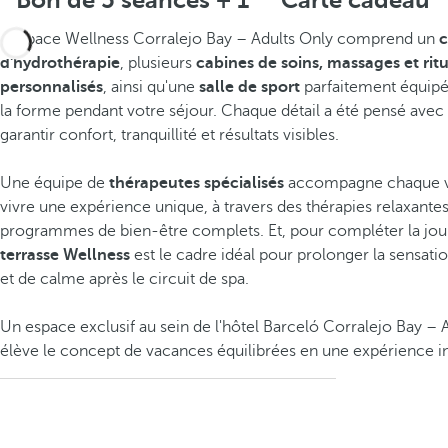
Bon de 5 séances + 1
Carte cadeau
L'espace Wellness Corralejo Bay – Adults Only comprend un
c
d'hydrothérapie
, plusieurs
cabines de soins, massages et ritu
personnalisés
, ainsi qu'une
salle de sport
parfaitement équipé
la forme pendant votre séjour. Chaque détail a été pensé avec
garantir confort, tranquillité et résultats visibles.
Une équipe de
thérapeutes spécialisés
accompagne chaque v
vivre une expérience unique, à travers des thérapies relaxant
programmes de bien-être complets. Et, pour compléter la jour
terrasse Wellness
est le cadre idéal pour prolonger la sensati
et de calme après le circuit de spa.
Un espace exclusif au sein de l'hôtel Barceló Corralejo Bay – 
élève le concept de vacances équilibrées en une expérience in