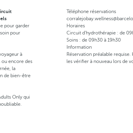
ircuit
Téléphone réservations
els
corralejobay.wellness@barcel
e pour garder
Horaires
 soin pour
Circuit d'hydrothérapie : de 0
Soins : de 09h30 à 19h30
Information
oyageur à
Réservation préalable requise
es ou encore des
les vérifier à nouveau lors de vo
née, la
on de bien-être
Adults Only qui
oubliable.