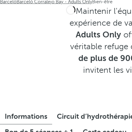
Barceló
Barceló Corralejo Bay - Adults Only
Bien-être
Maintenir l'équi
expérience de va
Adults Only
of
véritable refuge
de plus de 9
invitent les 
Informations
Circuit d’hydrothérapi