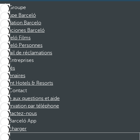
Groupe
Groupe Barceló
Fondation Barcelo
Vacaciones Barceló
Barceló Films
Barceló Personnes
Portail de réclamations
Entreprises
Affiliés
Partenaires
Dorint Hotels & Resorts
Contact
Foire aux questions et aide
Réservation par téléphone
Contactez-nous
Barceló App
Télécharger