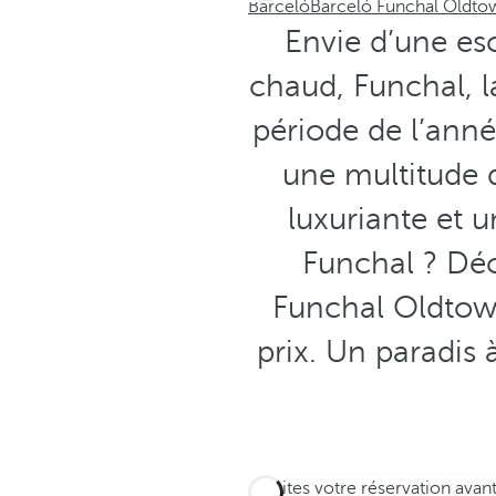
Barceló
Barceló Funchal Oldto
Envie d’une es
chaud, Funchal, l
période de l’ann
une multitude d
luxuriante et 
Funchal ? Déco
Funchal Oldtown
prix. Un paradis 
Faites votre réservation avan