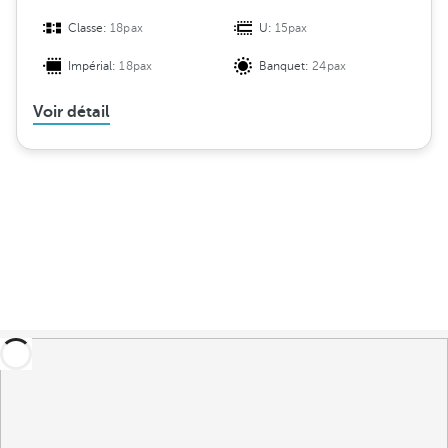
Classe:
18pax
U:
15pax
Impérial:
18pax
Banquet:
24pax
Voir détail