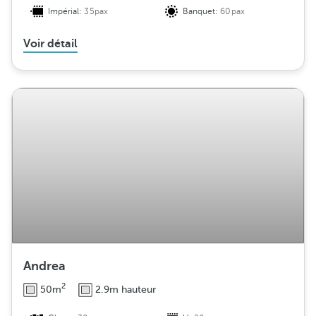
Impérial:
35pax
Banquet:
60pax
Voir détail
Andrea
2
50m
2.9m hauteur