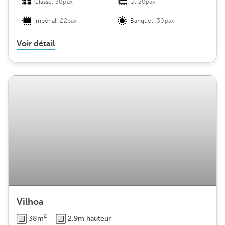
Classe:
30pax
U:
20pax
Impérial:
22pax
Banquet:
30pax
Voir détail
Vilhoa
2
38m
2.9m hauteur