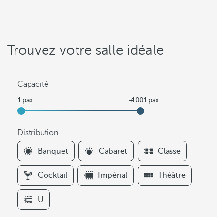
Trouvez votre salle idéale
Capacité
Distribution
F
Banquet
Cabaret
Classe
i
l
Cocktail
Impérial
Théâtre
t
e
U
r
s