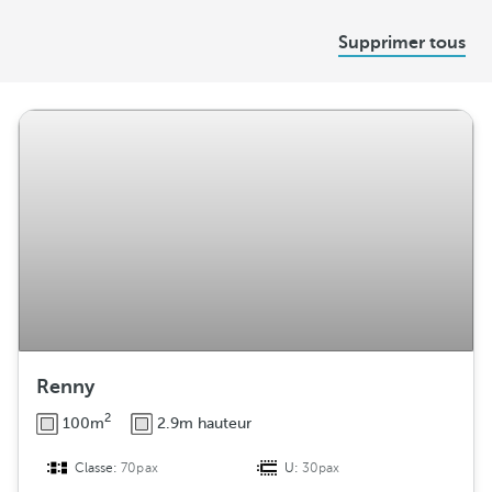
D
Supprimer tous
i
s
t
r
i
b
u
t
i
o
n
Renny
2
100m
2.9m hauteur
Classe:
70pax
U:
30pax