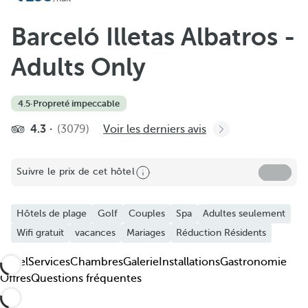
Ajouter aux favoris
Voir plus de photos et de vidéos
Barceló Illetas Albatros -
Adults Only
4.5
·
Propreté impeccable
4.3
(3079)
Voir les derniers avis
Suivre le prix de cet hôtel
Hôtels de plage
Golf
Couples
Spa
Adultes seulement
Wifi gratuit
vacances
Mariages
Réduction Résidents
Hôtel
Services
Chambres
Galerie
Installations
Gastronomie
Offres
Questions fréquentes