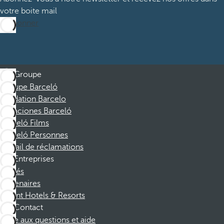
votre boite mail
M’abonner
Groupe
Groupe Barceló
Fondation Barcelo
Vacaciones Barceló
Barceló Films
Barceló Personnes
Portail de réclamations
Entreprises
Affiliés
Partenaires
Dorint Hotels & Resorts
Contact
Foire aux questions et aide