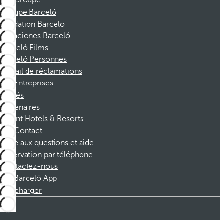
Groupe
Groupe Barceló
Fondation Barcelo
Vacaciones Barceló
Barceló Films
Barceló Personnes
Portail de réclamations
Entreprises
Affiliés
Partenaires
Dorint Hotels & Resorts
Contact
Foire aux questions et aide
Réservation par téléphone
Contactez-nous
Barceló App
Télécharger