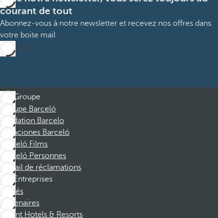
courant de tout
Abonnez-vous à notre newsletter et recevez nos offres dans
votre boite mail
M’abonner
Groupe
Groupe Barceló
Fondation Barcelo
Vacaciones Barceló
Barceló Films
Barceló Personnes
Portail de réclamations
Entreprises
Affiliés
Partenaires
Dorint Hotels & Resorts