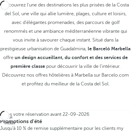
Découvrez l'une des destinations les plus prisées de la Costa
del Sol, une ville qui allie lumière, plages, culture et loisirs,
avec d'élégantes promenades, des parcours de golf
renommés et une ambiance méditerranéenne vibrante qui
vous invite à savourer chaque instant. Situé dans la
prestigieuse urbanisation de Guadalmina,
le Barceló Marbella
offre
un design accueillant, du confort et des services de
première classe
pour découvrir la ville de l'intérieur.
Découvrez nos offres hôtelières à Marbella sur Barcelo.com
et profitez du meilleur de la Costa del Sol.
Faites votre réservation avant
22-09-2026
Tout
Promotions d'été
Inclus
Jusqu’à 10 % de remise supplémentaire pour les clients my