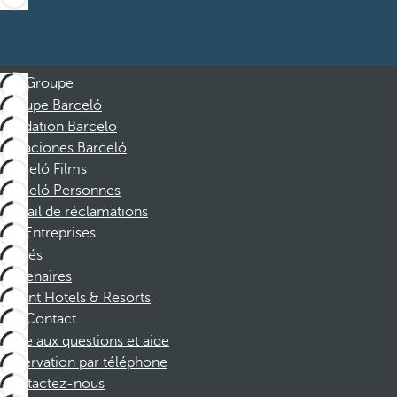
Groupe
Groupe Barceló
Fondation Barcelo
Vacaciones Barceló
Barceló Films
Barceló Personnes
Portail de réclamations
Entreprises
Affiliés
Partenaires
Dorint Hotels & Resorts
Contact
Foire aux questions et aide
Réservation par téléphone
Contactez-nous