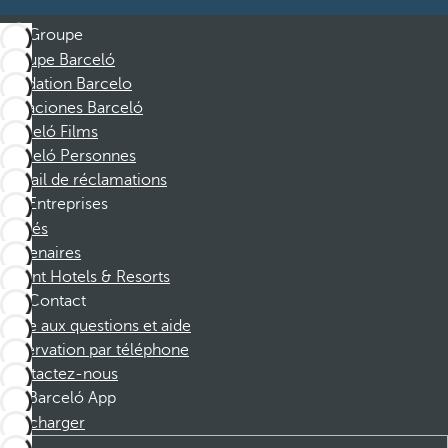
Groupe
Groupe Barceló
Fondation Barcelo
Vacaciones Barceló
Barceló Films
Barceló Personnes
Portail de réclamations
Entreprises
Affiliés
Partenaires
Dorint Hotels & Resorts
Contact
Foire aux questions et aide
Réservation par téléphone
Contactez-nous
Barceló App
Télécharger