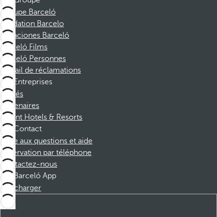
Groupe
Groupe Barceló
Fondation Barcelo
Vacaciones Barceló
Barceló Films
Barceló Personnes
Portail de réclamations
Entreprises
Affiliés
Partenaires
Dorint Hotels & Resorts
Contact
Foire aux questions et aide
Réservation par téléphone
Contactez-nous
Barceló App
Télécharger