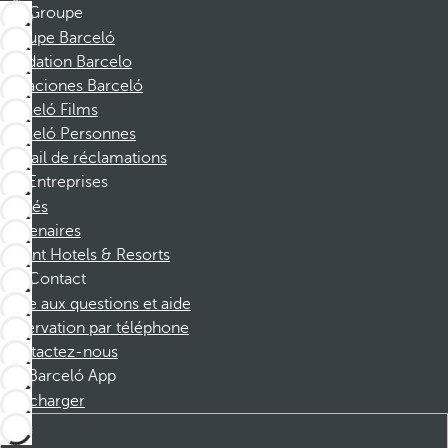
Groupe
Groupe Barceló
Fondation Barcelo
Vacaciones Barceló
Barceló Films
Barceló Personnes
Portail de réclamations
Entreprises
Affiliés
Partenaires
Dorint Hotels & Resorts
Contact
Foire aux questions et aide
Réservation par téléphone
Contactez-nous
Barceló App
Télécharger