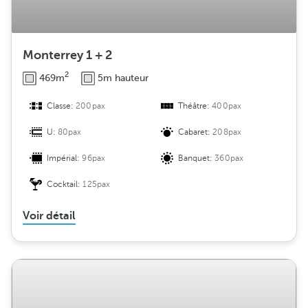
Monterrey 1 + 2
2
469m
5m hauteur
Classe:
200pax
Théâtre:
400pax
U:
80pax
Cabaret:
208pax
Impérial:
96pax
Banquet:
360pax
Cocktail:
125pax
Voir détail