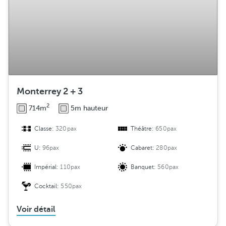
Monterrey 2 + 3
2
714m
5m hauteur
Classe:
320pax
Théâtre:
650pax
U:
96pax
Cabaret:
280pax
Impérial:
110pax
Banquet:
560pax
Cocktail:
550pax
Voir détail