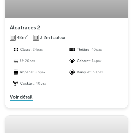
Alcatraces 2
2
48m
3.2m hauteur
Classe:
24pax
Théâtre:
40pax
U:
20pax
Cabaret:
14pax
Impérial:
26pax
Banquet:
30pax
Cocktail:
40pax
Voir détail