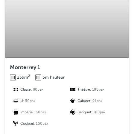
Monterrey 1
2
239m
5m hauteur
Classe:
80pax
Théâtre:
180pax
U:
50pax
Cabaret:
91pax
Impérial:
60pax
Banquet:
180pax
Cocktail:
150pax