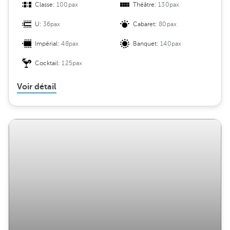
Classe:
100pax
Théâtre:
130pax
U:
36pax
Cabaret:
80pax
Impérial:
48pax
Banquet:
140pax
Cocktail:
125pax
Voir détail