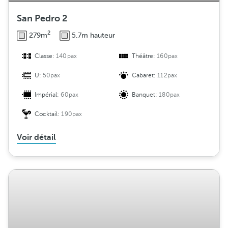
San Pedro 2
2
279m
5.7m hauteur
Classe:
140pax
Théâtre:
160pax
U:
50pax
Cabaret:
112pax
Impérial:
60pax
Banquet:
180pax
Cocktail:
190pax
Voir détail