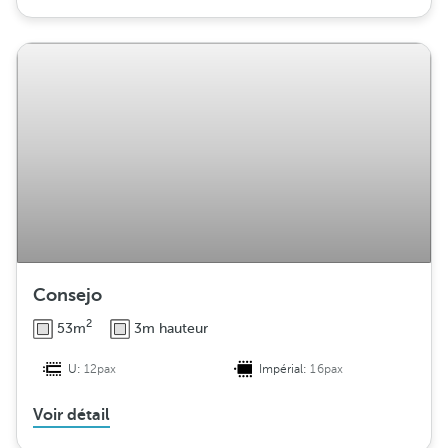
Consejo
2
53m
3m hauteur
U:
12pax
Impérial:
16pax
Voir détail