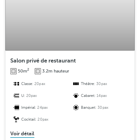
Salon privé de restaurant
2
50m
3.2m hauteur
Classe:
20pax
Théâtre:
30pax
U:
20pax
Cabaret:
14pax
Impérial:
24pax
Banquet:
30pax
Cocktail:
20pax
Voir détail