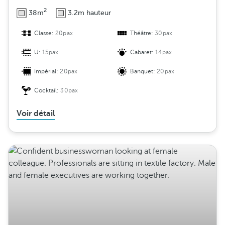
2
38m
3.2m hauteur
Classe:
20pax
Théâtre:
30pax
U:
15pax
Cabaret:
14pax
Impérial:
20pax
Banquet:
20pax
Cocktail:
30pax
Voir détail