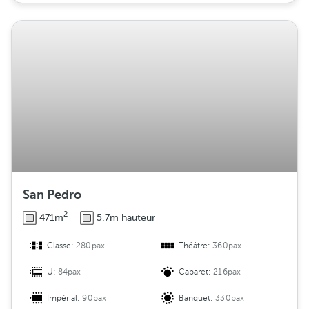
San Pedro
2
471m
5.7m hauteur
Classe:
280pax
Théâtre:
360pax
U:
84pax
Cabaret:
216pax
Impérial:
90pax
Banquet:
330pax