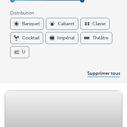
Distribution
F
Banquet
Cabaret
Classe
i
l
Cocktail
Impérial
Théâtre
t
e
U
r
s
D
Supprimer tous
i
s
t
r
i
b
u
t