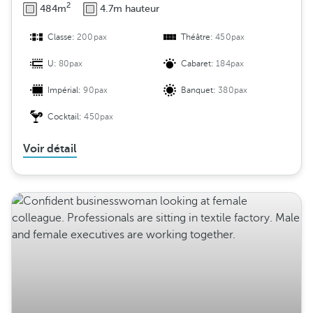
2
484m
4.7m hauteur
Classe:
200pax
Théâtre:
450pax
U:
80pax
Cabaret:
184pax
Impérial:
90pax
Banquet:
380pax
Cocktail:
450pax
Voir détail