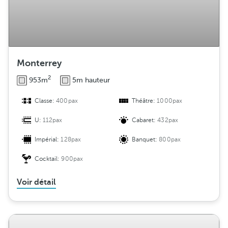
i
o
n
Monterrey
2
953m
5m hauteur
Classe:
400pax
Théâtre:
1000pax
U:
112pax
Cabaret:
432pax
Impérial:
128pax
Banquet:
800pax
Cocktail:
900pax
Voir détail