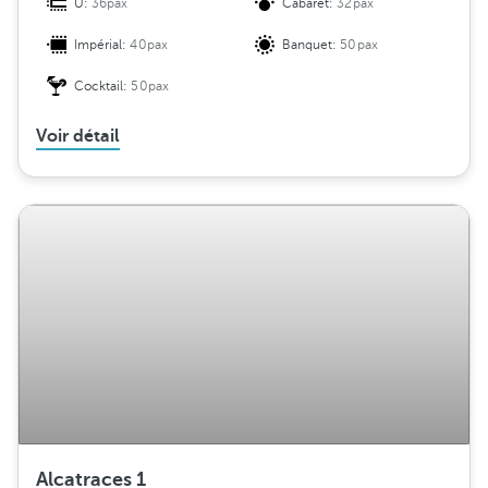
U:
36pax
Cabaret:
32pax
Impérial:
40pax
Banquet:
50pax
Cocktail:
50pax
Voir détail
Alcatraces 1