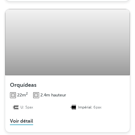
Orquídeas
2
22m
2.4m hauteur
U:
5pax
Impérial:
6pax
Voir détail