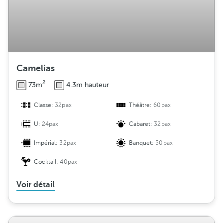
Camelias
2
73m
4.3m hauteur
Classe:
32pax
Théâtre:
60pax
U:
24pax
Cabaret:
32pax
Impérial:
32pax
Banquet:
50pax
Cocktail:
40pax
Voir détail