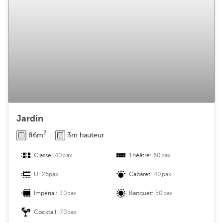
Jardin
2
86m
3m hauteur
Classe:
40pax
Théâtre:
60pax
U:
26pax
Cabaret:
40pax
Impérial:
30pax
Banquet:
50pax
Cocktail:
70pax