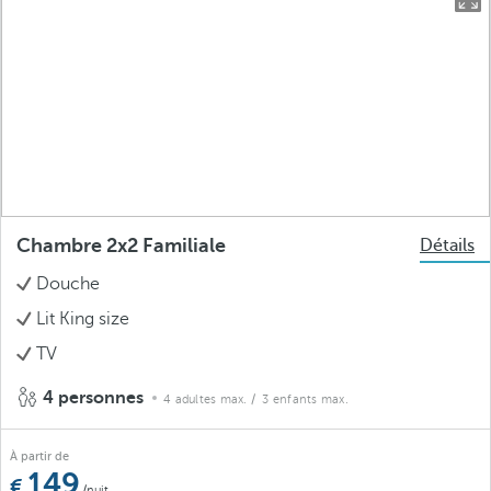
Chambre 2x2 Familiale
Détails
Douche
Lit King size
TV
4 personnes
4 adultes max.
/ 3 enfants max.
À partir de
149
/nuit