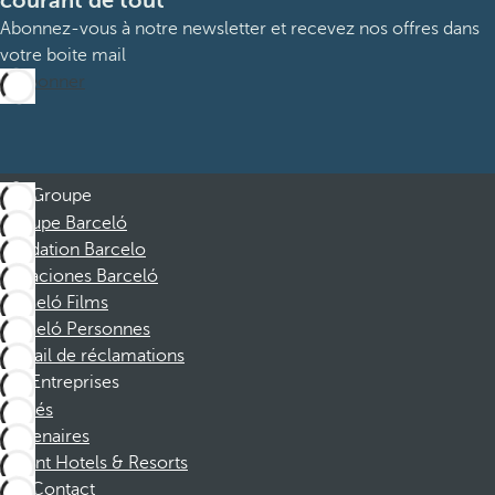
courant de tout
Abonnez-vous à notre newsletter et recevez nos offres dans
votre boite mail
M’abonner
Groupe
Groupe Barceló
Fondation Barcelo
Vacaciones Barceló
Barceló Films
Barceló Personnes
Portail de réclamations
Entreprises
Affiliés
Partenaires
Dorint Hotels & Resorts
Contact