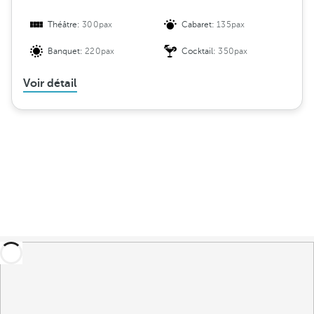
Théâtre:
300pax
Cabaret:
135pax
Banquet:
220pax
Cocktail:
350pax
Voir détail