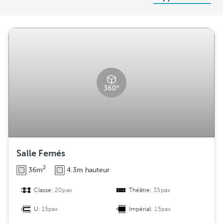
i
s
t
r
i
b
u
t
i
o
n
Salle Femés
2
36m
4.3m hauteur
Classe:
20pax
Théâtre:
35pax
U:
15pax
Impérial:
15pax