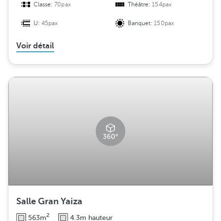
Classe:
70pax
Théâtre:
154pax
U:
45pax
Banquet:
150pax
Voir détail
Salle Gran Yaiza
2
563m
4.3m hauteur