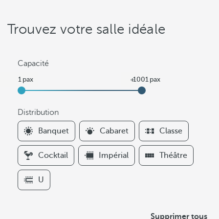
Trouvez votre salle idéale
Capacité
Distribution
F
Banquet
Cabaret
Classe
i
l
Cocktail
Impérial
Théâtre
t
e
U
r
s
D
Supprimer tous