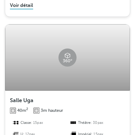
Voir détail
Salle Uga
2
40m
3m hauteur
Classe:
15pax
Théâtre:
30pax
U:
12pax
Impérial:
15pax