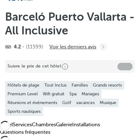
Ajouter aux favoris
Découvrez nos photos et vidéos
Barceló Puerto Vallarta -
All Inclusive
4.2
(11599)
Voir les derniers avis
Suivre le prix de cet hôtel
Hôtels de plage
Tout Inclus
Familles
Grands resorts
Premium Level
Wifi gratuit
Spa
Mariages
Réunions et événements
Golf
vacances
Musique
Sports nautiques
Hôtel
Services
Chambres
Galerie
Installations
Questions fréquentes