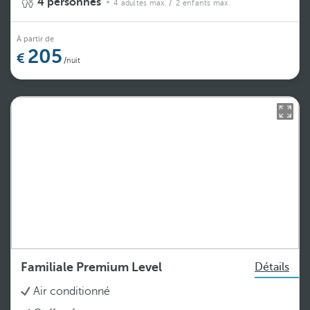
4 personnes
4 adultes max.
/ 2 enfants max.
À partir de
205
/nuit
Familiale Premium Level
Détails
Air conditionné