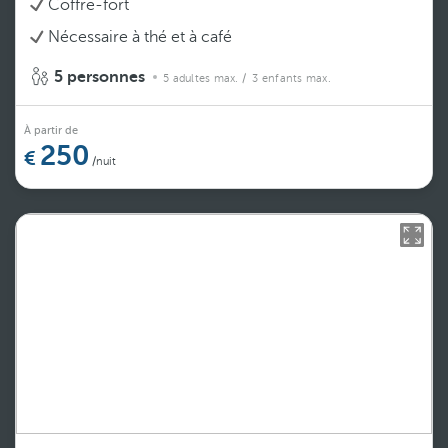
Coffre-fort
Nécessaire à thé et à café
5 personnes
5 adultes max.
/ 3 enfants max.
À partir de
250
/nuit