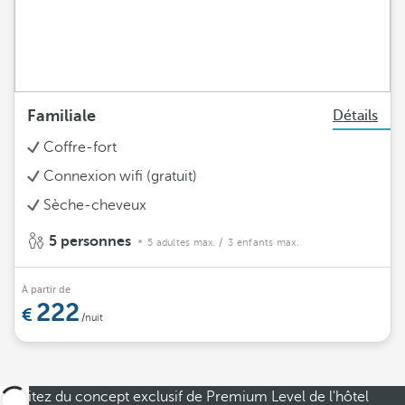
Familiale
Détails
Coffre-fort
Connexion wifi (gratuit)
Sèche-cheveux
5 personnes
5 adultes max.
/ 3 enfants max.
À partir de
222
/nuit
Profitez du concept exclusif de Premium Level de l'hôtel