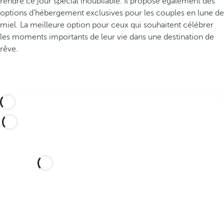
rendre ce jour spécial inoubliable. Il propose également des
options d’hébergement exclusives pour les couples en lune de
miel. La meilleure option pour ceux qui souhaitent célébrer
les moments importants de leur vie dans une destination de
rêve.
Vous souhaitez célébrer votre
mariage dans cet hôtel de rêve
?
Découvrez un lieu idyllique et un hôtel
avec tout ce dont vous avez besoin pour