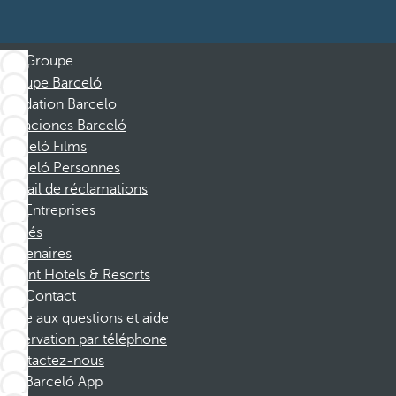
Groupe
Groupe Barceló
Fondation Barcelo
Vacaciones Barceló
Barceló Films
Barceló Personnes
Portail de réclamations
Entreprises
Affiliés
Partenaires
Dorint Hotels & Resorts
Contact
Foire aux questions et aide
Réservation par téléphone
Contactez-nous
Barceló App