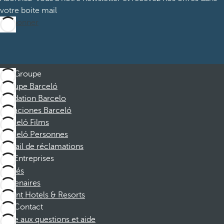
votre boite mail
M’abonner
Groupe
Groupe Barceló
Fondation Barcelo
Vacaciones Barceló
Barceló Films
Barceló Personnes
Portail de réclamations
Entreprises
Affiliés
Partenaires
Dorint Hotels & Resorts
Contact
Foire aux questions et aide