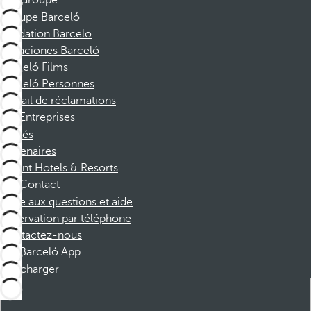
Groupe
Groupe Barceló
Fondation Barcelo
Vacaciones Barceló
Barceló Films
Barceló Personnes
Portail de réclamations
Entreprises
Affiliés
Partenaires
Dorint Hotels & Resorts
Contact
Foire aux questions et aide
Réservation par téléphone
Contactez-nous
Barceló App
Télécharger