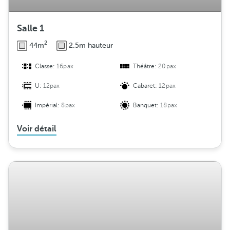
Salle 1
2
44m
2.5m hauteur
Classe:
16pax
Théâtre:
20pax
U:
12pax
Cabaret:
12pax
Impérial:
8pax
Banquet:
18pax
Voir détail