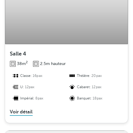
Salle 4
2
38m
2.5m hauteur
Classe:
16pax
Théâtre:
20pax
U:
12pax
Cabaret:
12pax
Impérial:
8pax
Banquet:
18pax
Voir détail