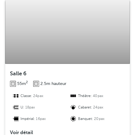
Salle 6
2
55m
2.5m hauteur
Classe:
24pax
Théâtre:
40pax
U:
18pax
Cabaret:
24pax
Impérial:
16pax
Banquet:
20pax
Voir détail