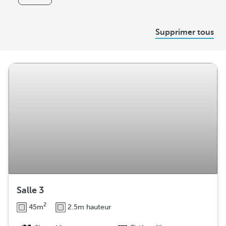
s
D
Supprimer tous
i
s
t
r
i
b
u
t
i
o
n
Salle 3
2
45m
2.5m hauteur