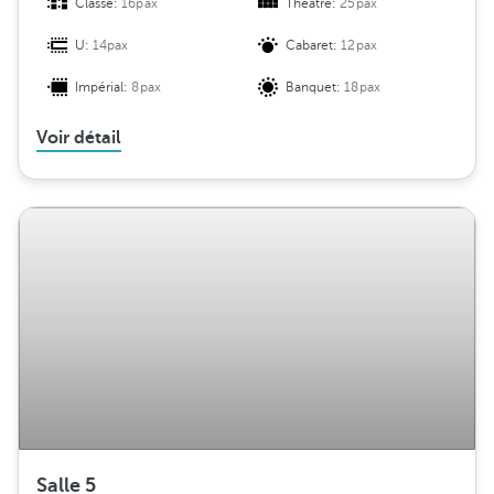
Classe:
16pax
Théâtre:
25pax
U:
14pax
Cabaret:
12pax
Impérial:
8pax
Banquet:
18pax
Voir détail
Salle 5