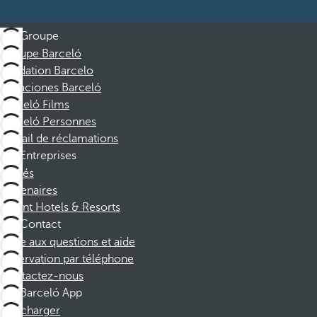
Groupe
Groupe Barceló
Fondation Barcelo
Vacaciones Barceló
Barceló Films
Barceló Personnes
Portail de réclamations
Entreprises
Affiliés
Partenaires
Dorint Hotels & Resorts
Contact
Foire aux questions et aide
Réservation par téléphone
Contactez-nous
Barceló App
Télécharger