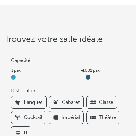
Trouvez votre salle idéale
Capacité
Distribution
F
Banquet
Cabaret
Classe
i
l
Cocktail
Impérial
Théâtre
t
e
U
r