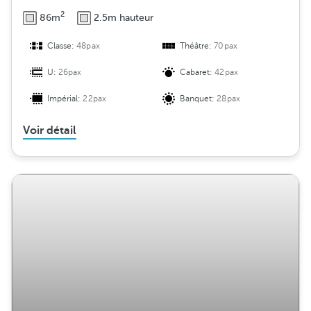
2
86m
2.5m hauteur
Classe:
48pax
Théâtre:
70pax
U:
26pax
Cabaret:
42pax
Impérial:
22pax
Banquet:
28pax
Voir détail