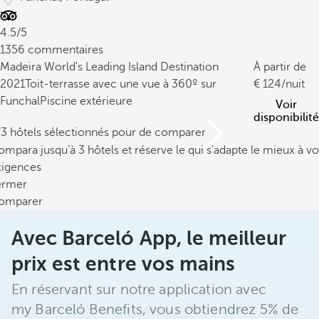
4.5/5
1356 commentaires
Madeira World's Leading Island Destination
À partir de
2021
Toit-terrasse avec une vue à 360º sur
124
/nuit
Funchal
Piscine extérieure
Voir
disponibilité
/3 hôtels sélectionnés pour de comparer
mpara jusqu’à 3 hôtels et réserve le qui s’adapte le mieux à vo
xigences
ermer
omparer
Avec Barceló App, le meilleur
prix est entre vos mains
En réservant sur notre application avec
my Barceló Benefits, vous obtiendrez 5% de