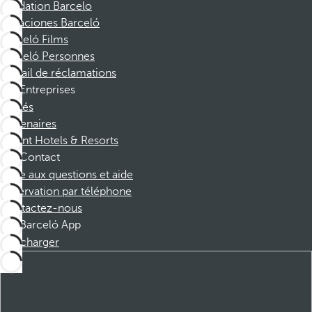
Fondation Barcelo
Vacaciones Barceló
Barceló Films
Barceló Personnes
Portail de réclamations
Entreprises
Affiliés
Partenaires
Dorint Hotels & Resorts
Contact
Foire aux questions et aide
Réservation par téléphone
Contactez-nous
Barceló App
Télécharger