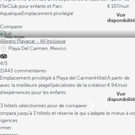
l'île
Club pour enfants et Parc
107
/nuit
Aquatique
Emplacement privilégié
Voir
disponibilité
Comparer
Tout Inclus
Allegro Playacar - All Inclusive
Playa Del Carmen, Mexico
4/5
11443 commentaires
Emplacement privilégié à Playa del Carmen
Hôtel
À partir de
avec la meilleure plage
Spécialistes de la création
94
/nuit
d’expériences pour les enfants
Voir
disponibilité
/3 hôtels sélectionnés pour de comparer
mpara jusqu’à 3 hôtels et réserve le qui s’adapte le mieux à vo
xigences
ermer