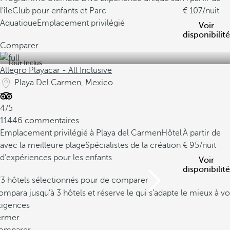
l'île
Club pour enfants et Parc
107
/nuit
Aquatique
Emplacement privilégié
Voir
disponibilité
Comparer
Tout Inclus
Allegro Playacar - All Inclusive
Playa Del Carmen, Mexico
4/5
11446 commentaires
Emplacement privilégié à Playa del Carmen
Hôtel
À partir de
avec la meilleure plage
Spécialistes de la création
95
/nuit
d’expériences pour les enfants
Voir
disponibilité
/3 hôtels sélectionnés pour de comparer
mpara jusqu’à 3 hôtels et réserve le qui s’adapte le mieux à vo
xigences
ermer