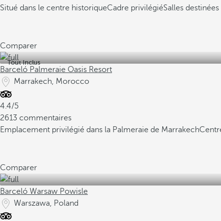
Situé dans le centre historique
Cadre privilégié
Salles destinée
Comparer
Tout Inclus
Barceló Palmeraie Oasis Resort
Marrakech, Morocco
4.4/5
2613 commentaires
Emplacement privilégié dans la Palmeraie de Marrakech
Centr
Comparer
Barceló Warsaw Powisle
Warszawa, Poland