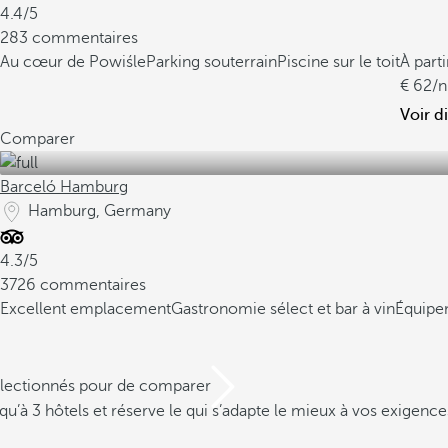
4.4/5
283 commentaires
Au cœur de Powiśle
Parking souterrain
Piscine sur le toit
À parti
62
/n
Voir d
Comparer
Barceló Hamburg
Hamburg, Germany
4.3/5
3726 commentaires
Excellent emplacement
Gastronomie sélect et bar à vin
Équipe
électionnés pour de comparer
u’à 3 hôtels et réserve le qui s’adapte le mieux à vos exigence