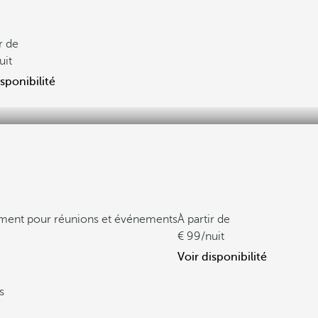
r de
uit
isponibilité
ment pour réunions et événements
À partir de
99
/nuit
Voir disponibilité
s