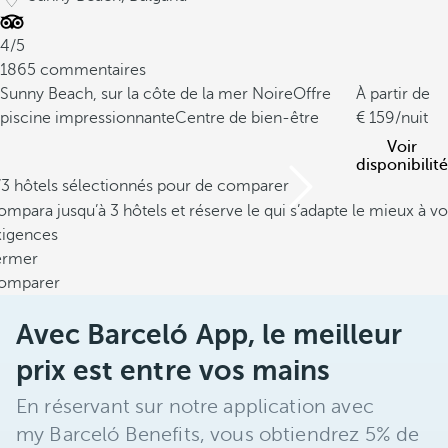
4/5
1865 commentaires
Sunny Beach, sur la côte de la mer Noire
Offre
À partir de
piscine impressionnante
Centre de bien-être
159
/nuit
Voir
disponibilité
/3 hôtels sélectionnés pour de comparer
mpara jusqu’à 3 hôtels et réserve le qui s’adapte le mieux à vo
xigences
ermer
omparer
Avec Barceló App, le meilleur
prix est entre vos mains
En réservant sur notre application avec
my Barceló Benefits, vous obtiendrez 5% de