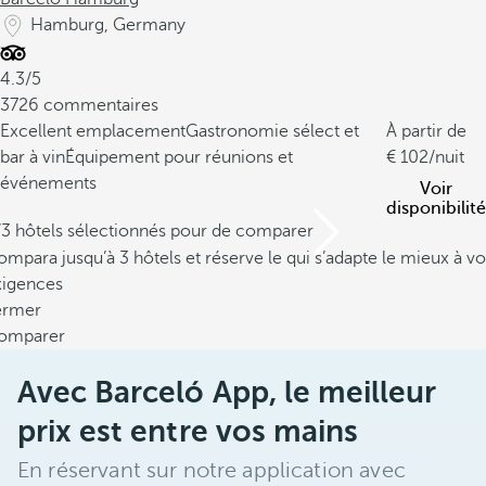
Hamburg, Germany
4.3/5
3726 commentaires
Excellent emplacement
Gastronomie sélect et
À partir de
bar à vin
Équipement pour réunions et
102
/nuit
événements
Voir
disponibilité
/3 hôtels sélectionnés pour de comparer
mpara jusqu’à 3 hôtels et réserve le qui s’adapte le mieux à vo
xigences
ermer
omparer
Avec Barceló App, le meilleur
prix est entre vos mains
En réservant sur notre application avec