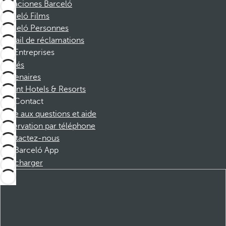
Vacaciones Barceló
Barceló Films
Barceló Personnes
Portail de réclamations
Entreprises
Affiliés
Partenaires
Dorint Hotels & Resorts
Contact
Foire aux questions et aide
Réservation par téléphone
Contactez-nous
Barceló App
Télécharger