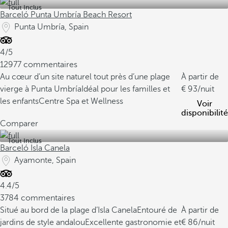
Tout Inclus
Barceló Punta Umbría Beach Resort
Punta Umbría, Spain
4/5
12977 commentaires
Au cœur d’un site naturel tout près d’une plage
À partir de
vierge à Punta Umbría
Idéal pour les familles et
93
/nuit
les enfants
Centre Spa et Wellness
Voir
disponibilité
Comparer
Tout Inclus
Barceló Isla Canela
Ayamonte, Spain
4.4/5
3784 commentaires
Situé au bord de la plage d’Isla Canela
Entouré de
À partir de
jardins de style andalou
Excellente gastronomie et
86
/nuit