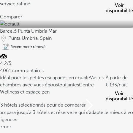
service raffiné
Voir
disponibilité
Comparer
Barceló Punta Umbría Mar
Punta Umbría, Spain
Récemment rénové
4.2/5
4061 commentaires
Idéal pour les petites escapades en couple
Vastes
À partir de
chambres avec vues époustouflantes
Centre
133
/nuit
Wellness et espace zen
Voir
disponibilité
/3 hôtels sélectionnés pour de comparer
mpara jusqu’à 3 hôtels et réserve le qui s’adapte le mieux à vo
xigences
ermer