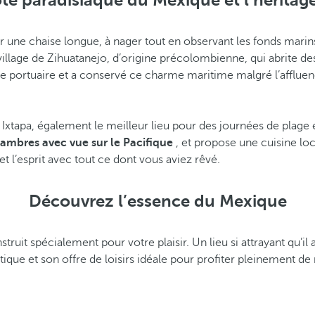
te paradisiaque du Mexique et l’héritag
e sur une chaise longue, à nager tout en observant les fonds mari
 village de Zihuatanejo, d’origine précolombienne, qui abrite d
age portuaire et a conservé ce charme maritime malgré l’afflue
à Ixtapa, également le meilleur lieu pour des journées de plage 
ambres avec vue sur le Pacifique
, et propose une cuisine loca
t l’esprit avec tout ce dont vous aviez rêvé.
Découvrez l’essence du Mexique
truit spécialement pour votre plaisir. Un lieu si attrayant qu’il a 
tique et son offre de loisirs idéale pour profiter pleinement