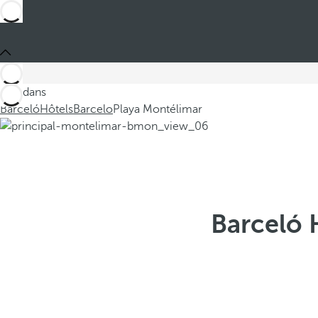
Ces dans
Barceló
Hôtels
Barcelo
Playa Montélimar
Barceló 