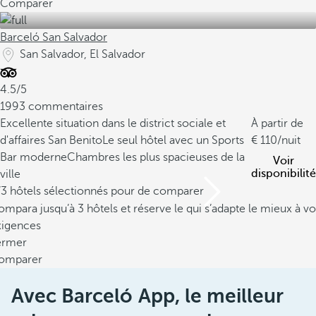
Comparer
Barceló San Salvador
San Salvador, El Salvador
4.5/5
1993 commentaires
Excellente situation dans le district sociale et
À partir de
d'affaires San Benito
Le seul hôtel avec un Sports
110
/nuit
Bar moderne
Chambres les plus spacieuses de la
Voir
disponibilité
ville
/3 hôtels sélectionnés pour de comparer
mpara jusqu’à 3 hôtels et réserve le qui s’adapte le mieux à vo
xigences
ermer
omparer
Avec Barceló App, le meilleur