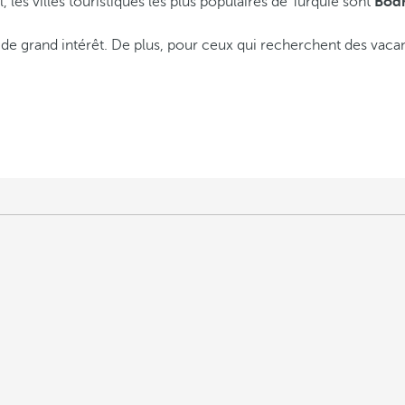
 les villes touristiques les plus populaires de Turquie sont
Bodr
de grand intérêt. De plus, pour ceux qui recherchent des vacan