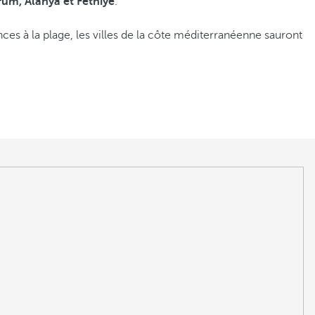
um, Alanya et Fethiye
.
ces à la plage, les villes de la côte méditerranéenne sauront