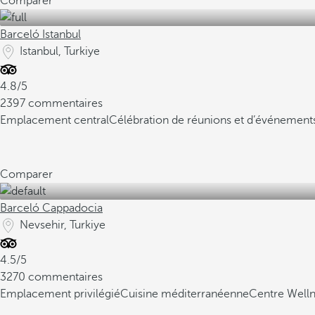
Comparer
Barceló Istanbul
Istanbul, Turkiye
4.8/5
2397 commentaires
Emplacement central
Célébration de réunions et d’événement
Comparer
Barceló Cappadocia
Nevsehir, Turkiye
4.5/5
3270 commentaires
Emplacement privilégié
Cuisine méditerranéenne
Centre Wel