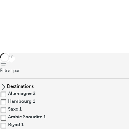
retour
Filtrer par
Destinations
Allemagne
2
Hambourg
1
Saxe
1
Arabie Saoudite
1
Riyad
1