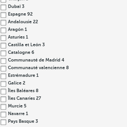
Dubaï
3
Espagne
92
Andalousie
22
Aragón
1
Asturies
1
Castilla et León
3
Catalogne
6
Communauté de Madrid
4
Communauté valencienne
8
Estrémadure
1
Galice
2
Îles Baléares
8
Îles Canaries
27
Murcie
5
Navarre
1
Pays Basque
3