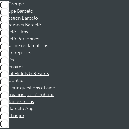
Groupe
Groupe Barceló
Fondation Barcelo
Vacaciones Barceló
Barceló Films
Barceló Personnes
Portail de réclamations
Entreprises
Affiliés
Partenaires
Dorint Hotels & Resorts
Contact
Foire aux questions et aide
Réservation par téléphone
Contactez-nous
Barceló App
Télécharger