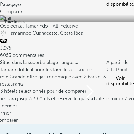
disponibilité
Papagayo.
Comparer
Tout Inclus
Occidental Tamarindo - All Inclusive
Tamarindo Guanacaste, Costa Rica
3.9/5
6053 commentaires
Situé dans la superbe plage Langosta
À partir de
Tamarindo
Idéal pour les familles et lune de
161
/nuit
miel
Grande offre gastronomique avec 2 bars et 3
Voir
disponibilité
restaurants
/3 hôtels sélectionnés pour de comparer
mpara jusqu’à 3 hôtels et réserve le qui s’adapte le mieux à vo
xigences
ermer
omparer