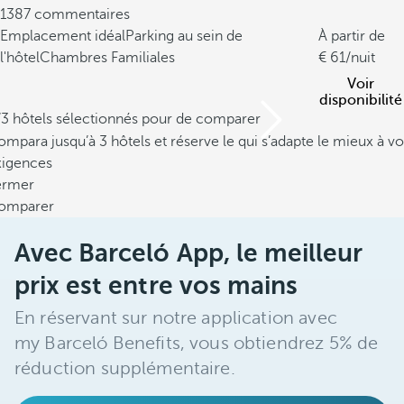
1387 commentaires
Emplacement idéal
Parking au sein de
À partir de
l'hôtel
Chambres Familiales
61
/nuit
Voir
disponibilité
/3 hôtels sélectionnés pour de comparer
mpara jusqu’à 3 hôtels et réserve le qui s’adapte le mieux à vo
xigences
ermer
omparer
Avec Barceló App, le meilleur
prix est entre vos mains
En réservant sur notre application avec
my Barceló Benefits, vous obtiendrez 5% de
réduction supplémentaire.