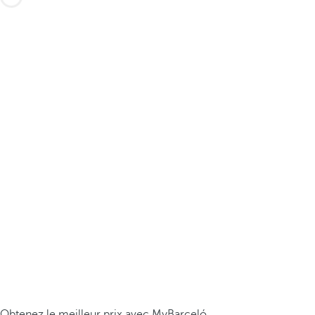
Obtenez le meilleur prix avec MyBarceló