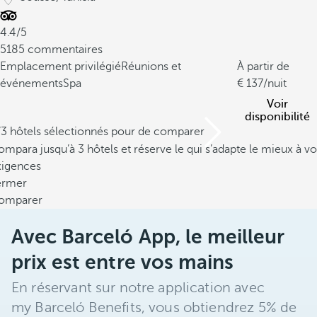
4.4/5
5185 commentaires
Emplacement privilégié
Réunions et
À partir de
événements
Spa
137
/nuit
Voir
disponibilité
/3 hôtels sélectionnés pour de comparer
mpara jusqu’à 3 hôtels et réserve le qui s’adapte le mieux à vo
xigences
ermer
omparer
Avec Barceló App, le meilleur
prix est entre vos mains
En réservant sur notre application avec
my Barceló Benefits, vous obtiendrez 5% de