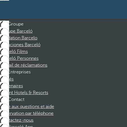
Groupe
Groupe Barceló
Fondation Barcelo
Vacaciones Barceló
Barceló Films
Barceló Personnes
Portail de réclamations
Entreprises
Affiliés
Partenaires
Dorint Hotels & Resorts
Contact
Foire aux questions et aide
Réservation par téléphone
Contactez-nous