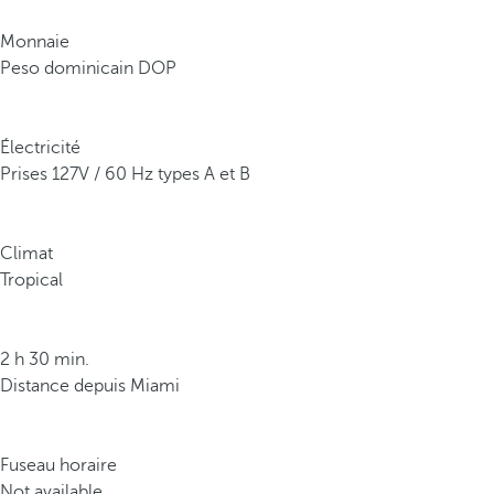
o
u
Monnaie
r
Peso dominicain DOP
s
e
s
Électricité
e
Prises 127V / 60 Hz types A et B
a
u
x
Climat
t
Tropical
u
r
q
2 h 30 min.
u
Distance depuis Miami
o
i
s
Fuseau horaire
e
Not available