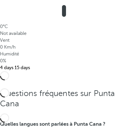
m
p
a
r
0°C
a
Not available
b
Vent
l
0 Km/h
e
Humidité
s
0%
.
4 days
15 days
Questions fréquentes sur Punta
Cana
Quelles langues sont parlées à Punta Cana ?