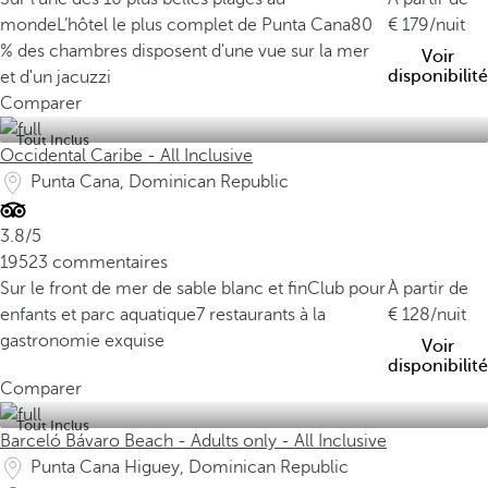
p
monde
L’hôtel le plus complet de Punta Cana
80
179
/nuit
l
% des chambres disposent d'une vue sur la mer
Voir
u
disponibilité
et d'un jacuzzi
s
Comparer
e
Tout Inclus
m
Occidental Caribe - All Inclusive
b
Punta Cana, Dominican Republic
l
é
3.8/5
m
19523 commentaires
a
Sur le front de mer de sable blanc et fin
Club pour
À partir de
t
enfants et parc aquatique
7 restaurants à la
128
/nuit
i
gastronomie exquise
Voir
q
disponibilité
u
Comparer
e
Tout Inclus
s
Barceló Bávaro Beach - Adults only - All Inclusive
d
Punta Cana Higuey, Dominican Republic
e