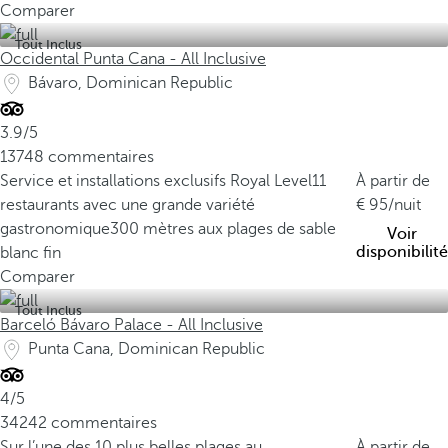
Comparer
o
Tout Inclus
L
Occidental Punta Cana - All Inclusive
'
Bávaro, Dominican Republic
u
n
3.9/5
e
13748 commentaires
d
Service et installations exclusifs Royal Level
11
À partir de
e
restaurants avec une grande variété
95
/nuit
s
gastronomique
300 mètres aux plages de sable
Voir
p
disponibilité
blanc fin
l
Comparer
a
Tout Inclus
g
Barceló Bávaro Palace - All Inclusive
e
Punta Cana, Dominican Republic
s
l
4/5
e
34242 commentaires
s
Sur l’une des 10 plus belles plages au
À partir de