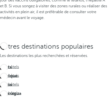
jour des vaccins obligatoires, comme le tétanos, l'hépatite A
et B. Si vous songez à visiter des zones rurales ou réaliser des
activités en plein air, il est préférable de consulter votre
médecin avant le voyage.
Autres destinations populaires
Les destinations les plus recherchées et réservées.
Costa
Voir hôtels
Rica
Mexique
Voir hôtels
Aruba
Voir hôtels
Nicaragua
Voir hôtels