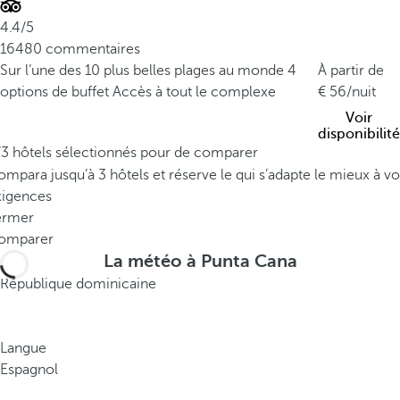
P
4.4/5
u
16480 commentaires
n
Sur l’une des 10 plus belles plages au monde
4
À partir de
t
options de buffet
Accès à tout le complexe
56
/nuit
a
Voir
C
disponibilité
a
/3 hôtels sélectionnés pour de comparer
n
mpara jusqu’à 3 hôtels et réserve le qui s’adapte le mieux à vo
a
xigences
,
ermer
c
omparer
é
La météo à Punta Cana
l
République dominicaine
è
b
r
Langue
e
Espagnol
p