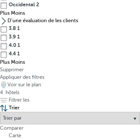
Occidental
2
Plus
Moins
D’une évaluation de les clients
3.8
1
3.9
1
4.0
1
4.4
1
P
Plus
Moins
l
Supprimer
Appliquer des filtres
a
Voir sur le plan
y
4
hôtels
a
Filtrer les
B
Trier
á
v
Comparer
a
Carte
r