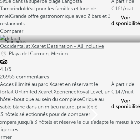
Situé dans la superbe plage Langosta
À partir de
Tamarindo
Idéal pour les familles et lune de
161
/nuit
miel
Grande offre gastronomique avec 2 bars et 3
Voir
disponibilité
restaurants
Comparer
Tout Inclus
Occidental at Xcaret Destination - All Inclusive
Playa del Carmen, Mexico
4.1/5
26955 commentaires
Accès illimité au parc Xcaret en réservant le
À partir de
forfait Unlimited Xcaret Xperience
Royal Level, un
147
/nuit
hôtel-boutique au sein du complexe
Crique au
Voir
disponibilité
sable blanc dans un milieu naturel privilégié
/3 hôtels sélectionnés pour de comparer
mpara jusqu’à 3 hôtels et réserve le qui s’adapte le mieux à vo
xigences
ermer