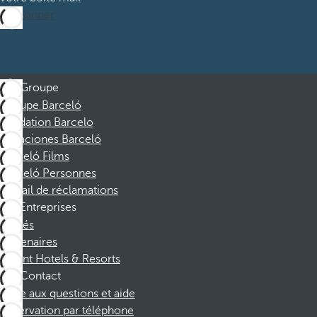
M’abonner
Groupe
Groupe Barceló
Fondation Barcelo
Vacaciones Barceló
Barceló Films
Barceló Personnes
Portail de réclamations
Entreprises
Affiliés
Partenaires
Dorint Hotels & Resorts
Contact
Foire aux questions et aide
Réservation par téléphone