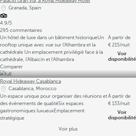
Palacio Gran Vía, a Royal Hideaway Hotel
Granada, Spain
4.9/5
295 commentaires
Un hôtel de luxe dans un bâtiment historique
Un
À partir de
rooftop unique avec vue sur l'Alhambra et la
215
/nuit
cathédrale
Un emplacement privilégié face à la
Voir
disponibilité
cathédrale, l'Albaicín et l'Alhambra
Comparer
Royal Hideaway Casablanca
Casablanca, Morocco
Un espace unique pour organiser des réunions et
À partir de
des évènements de qualité
Six espaces
133
/nuit
gastronomiques luxueux
Emplacement
Voir
disponibilité
stratégique
Voir plus