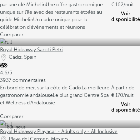
par une clé Michelin
Une offre gastronomique
162
/nuit
unique sur l'île avec des restaurants étoilés au
Voir
disponibilité
guide Michelin
Un cadre unique pour la
célébration d'évènements et réunions
Comparer
Royal Hideaway Sancti Petri
Cádiz, Spain
4.6/5
3937 commentaires
En bord de mer, sur la côte de Cadix
La meilleure
À partir de
gastronomie andalouse
Le plus grand Centre Spa
170
/nuit
et Wellness d'Andalousie
Voir
disponibilité
Comparer
Tout Inclus
Royal Hideaway Playacar - Adults only - All Inclusive
Playa del Carmen, Mexico