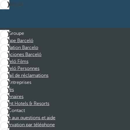
M’abonner
Groupe
Groupe Barceló
Fondation Barcelo
Vacaciones Barceló
Barceló Films
Barceló Personnes
Portail de réclamations
Entreprises
Affiliés
Partenaires
Dorint Hotels & Resorts
Contact
Foire aux questions et aide
Réservation par téléphone