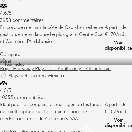
4.6/5
3938 commentaires
En bord de mer, sur la côte de Cadix
La meilleure
À partir de
gastronomie andalouse
Le plus grand Centre Spa
170
/nuit
et Wellness d'Andalousie
Voir
disponibilité
Comparer
Tout Inclus
Royal Hideaway Playacar - Adults only - All Inclusive
Playa del Carmen, Mexico
4.5/5
10553 commentaires
Idéal pour les couples, les mariages ou les lunes
À partir de
de miel
Emplacement de rêve en bord de
162
/nuit
mer
Récompensé de 4 diamants AAA
Voir
disponibilité
/3 hôtels sélectionnés pour de comparer