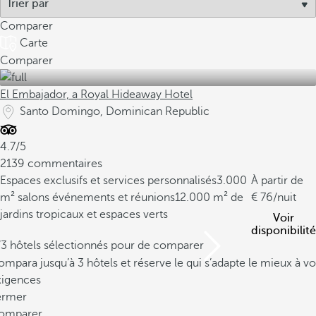
Comparer
Carte
Comparer
El Embajador, a Royal Hideaway Hotel
Santo Domingo, Dominican Republic
4.7/5
2139 commentaires
Espaces exclusifs et services personnalisés
3.000
À partir de
m² salons événements et réunions
12.000 m² de
76
/nuit
jardins tropicaux et espaces verts
Voir
disponibilité
/3 hôtels sélectionnés pour de comparer
mpara jusqu’à 3 hôtels et réserve le qui s’adapte le mieux à vo
xigences
ermer
omparer