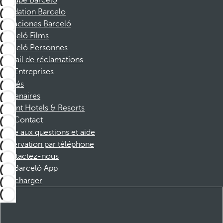
Groupe Barceló
Fondation Barcelo
Vacaciones Barceló
Barceló Films
Barceló Personnes
Portail de réclamations
Entreprises
Affiliés
Partenaires
Dorint Hotels & Resorts
Contact
Foire aux questions et aide
Réservation par téléphone
Contactez-nous
Barceló App
Télécharger