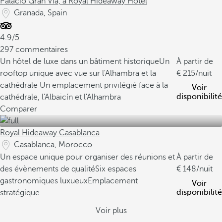
Palacio Gran Vía, a Royal Hideaway Hotel
Granada, Spain
4.9/5
297 commentaires
Un hôtel de luxe dans un bâtiment historique
Un
À partir de
rooftop unique avec vue sur l'Alhambra et la
215
/nuit
cathédrale
Un emplacement privilégié face à la
Voir
disponibilité
cathédrale, l'Albaicín et l'Alhambra
Comparer
Royal Hideaway Casablanca
Casablanca, Morocco
Un espace unique pour organiser des réunions et
À partir de
des évènements de qualité
Six espaces
148
/nuit
gastronomiques luxueux
Emplacement
Voir
disponibilité
stratégique
Voir plus