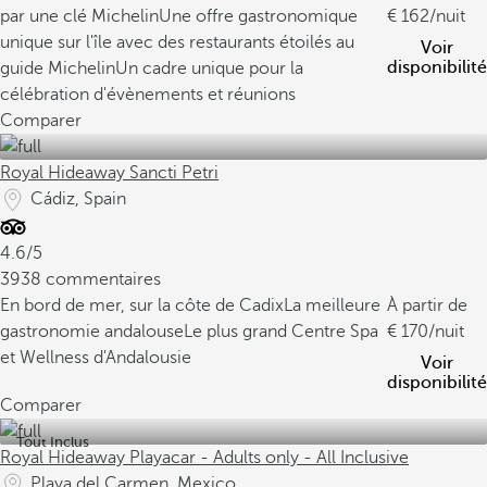
par une clé Michelin
Une offre gastronomique
162
/nuit
unique sur l'île avec des restaurants étoilés au
Voir
disponibilité
guide Michelin
Un cadre unique pour la
célébration d'évènements et réunions
Comparer
Royal Hideaway Sancti Petri
Cádiz, Spain
4.6/5
3938 commentaires
En bord de mer, sur la côte de Cadix
La meilleure
À partir de
gastronomie andalouse
Le plus grand Centre Spa
170
/nuit
et Wellness d'Andalousie
Voir
disponibilité
Comparer
Tout Inclus
Royal Hideaway Playacar - Adults only - All Inclusive
Playa del Carmen, Mexico