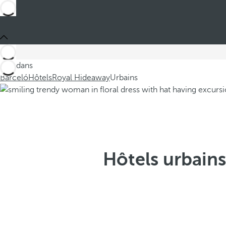
Ces dans
Barceló
Hôtels
Royal Hideaway
Urbains
Hôtels urbain