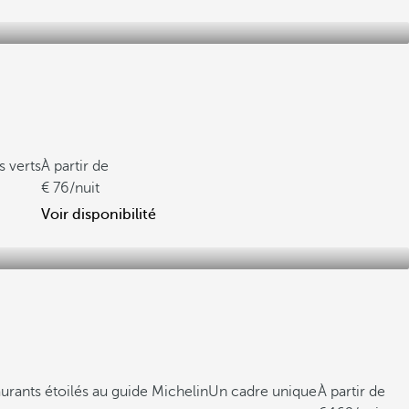
s verts
À partir de
76
/nuit
Voir disponibilité
urants étoilés au guide Michelin
Un cadre unique
À partir de