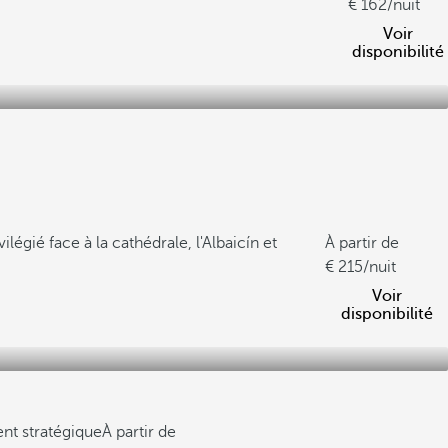
162
/nuit
Voir
disponibilité
égié face à la cathédrale, l'Albaicín et
À partir de
215
/nuit
Voir
disponibilité
t stratégique
À partir de