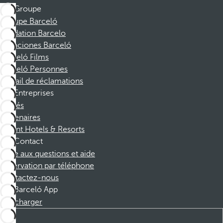
Groupe
Groupe Barceló
Fondation Barcelo
Vacaciones Barceló
Barceló Films
Barceló Personnes
Portail de réclamations
Entreprises
Affiliés
Partenaires
Dorint Hotels & Resorts
Contact
Foire aux questions et aide
Réservation par téléphone
Contactez-nous
Barceló App
Télécharger