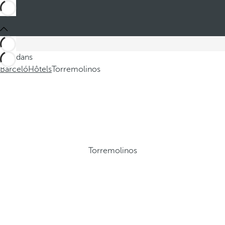
Ces dans
Barceló
Hôtels
Torremolinos
Torremolinos