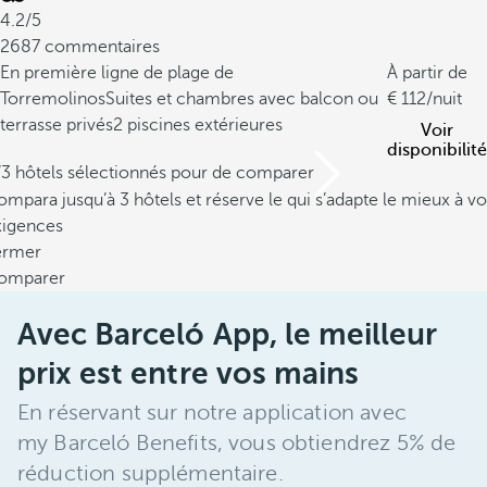
4.2/5
2687 commentaires
En première ligne de plage de
À partir de
Torremolinos
Suites et chambres avec balcon ou
112
/nuit
terrasse privés
2 piscines extérieures
Voir
disponibilité
/3 hôtels sélectionnés pour de comparer
mpara jusqu’à 3 hôtels et réserve le qui s’adapte le mieux à vo
xigences
ermer
omparer
Avec Barceló App, le meilleur
prix est entre vos mains
En réservant sur notre application avec
my Barceló Benefits, vous obtiendrez 5% de
réduction supplémentaire.