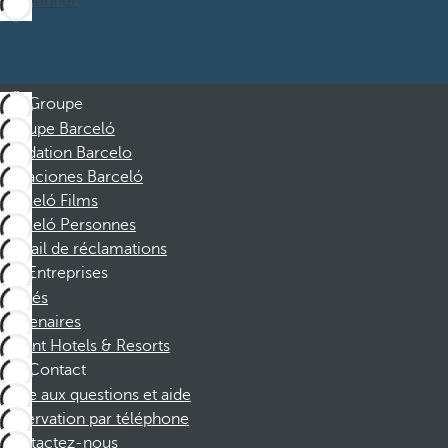
M’abonner
Groupe
Groupe Barceló
Fondation Barcelo
Vacaciones Barceló
Barceló Films
Barceló Personnes
Portail de réclamations
Entreprises
Affiliés
Partenaires
Dorint Hotels & Resorts
Contact
Foire aux questions et aide
Réservation par téléphone
Contactez-nous