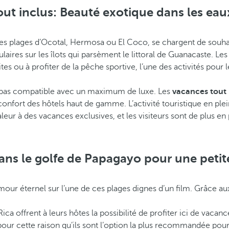
ut inclus: Beauté exotique dans les eau
n des plages d’Ocotal, Hermosa ou El Coco, se chargent de souh
laires sur les îlots qui parsèment le littoral de Guanacaste. Le
ites ou à profiter de la pêche sportive, l’une des activités pou
it pas compatible avec un maximum de luxe. Les
vacances tout
 confort des hôtels haut de gamme. L’activité touristique en pl
leur à des vacances exclusives, et les visiteurs sont de plus e
dans le golfe de Papagayo pour une peti
our éternel sur l’une de ces plages dignes d’un film. Grâce a
ica offrent à leurs hôtes la possibilité de profiter ici de vacan
t pour cette raison qu’ils sont l’option la plus recommandée po