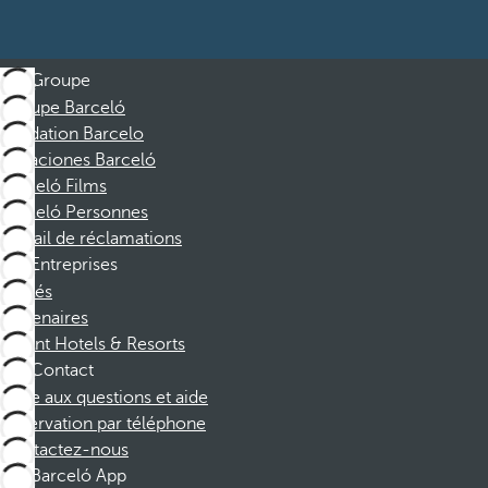
Groupe
Groupe Barceló
Fondation Barcelo
Vacaciones Barceló
Barceló Films
Barceló Personnes
Portail de réclamations
Entreprises
Affiliés
Partenaires
Dorint Hotels & Resorts
Contact
Foire aux questions et aide
Réservation par téléphone
Contactez-nous
Barceló App