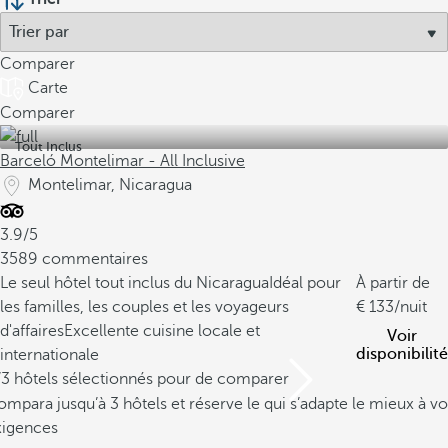
Comparer
Carte
Comparer
Tout Inclus
Barceló Montelimar - All Inclusive
Montelimar, Nicaragua
3.9/5
3589 commentaires
Le seul hôtel tout inclus du Nicaragua
Idéal pour
À partir de
les familles, les couples et les voyageurs
133
/nuit
d'affaires
Excellente cuisine locale et
Voir
disponibilité
internationale
/3 hôtels sélectionnés pour de comparer
mpara jusqu’à 3 hôtels et réserve le qui s’adapte le mieux à vo
xigences