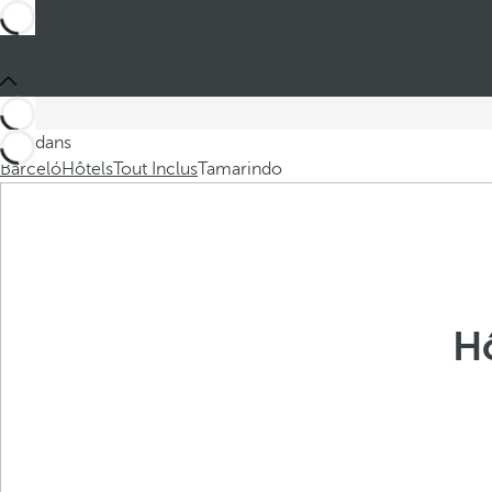
Ces dans
Barceló
Hôtels
Tout Inclus
Tamarindo
Hô