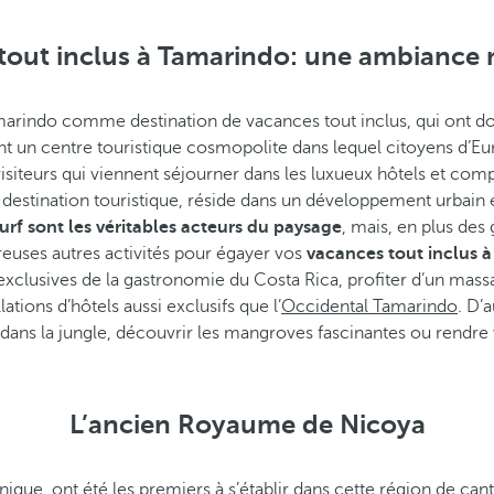
tout inclus à Tamarindo: une ambiance m
marindo comme destination de vacances tout inclus, qui ont donn
ent un centre touristique cosmopolite dans lequel citoyens d’E
visiteurs qui viennent séjourner dans les luxueux hôtels et com
e destination touristique, réside dans un développement urbain 
surf sont les véritables acteurs du paysage
, mais, en plus des
breuses autres activités pour égayer vos
vacances tout inclus 
exclusives de la gastronomie du Costa Rica, profiter d’un mass
lations d’hôtels aussi exclusifs que l’
Occidental Tamarindo
. D’
dans la jungle, découvrir les mangroves fascinantes ou rendre 
L’ancien Royaume de Nicoya
que, ont été les premiers à s’établir dans cette région de cant