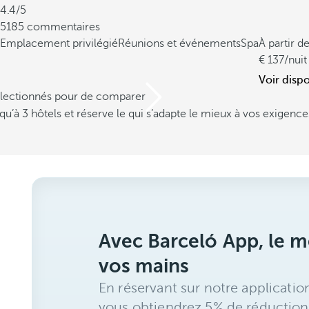
4.4/5
5185 commentaires
Emplacement privilégié
Réunions et événements
Spa
À partir d
137
/nuit
Voir dispo
électionnés pour de comparer
u’à 3 hôtels et réserve le qui s’adapte le mieux à vos exigence
Avec Barceló App, le me
vos mains
En réservant sur notre applicatio
vous obtiendrez 5% de réduction