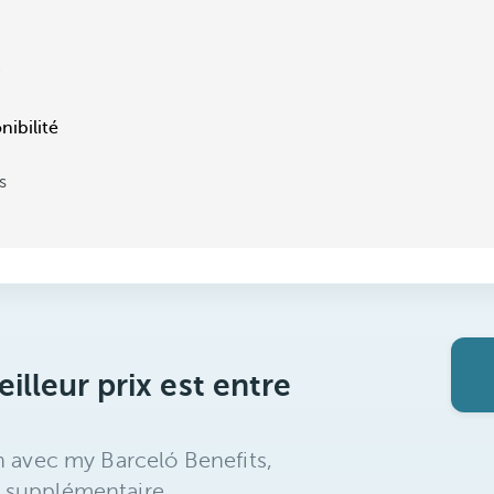
e
nibilité
s
illeur prix est entre
n avec my Barceló Benefits,
 supplémentaire.