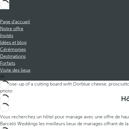
Page d’accueil
Notre offre
Invités
Idées et blog
Cérémonies
Destinations
Forfaits
Visite des lieux
Hô
Vous recherchez un hôtel pour mariage avec une offre de hau
Barceló Weddings les meilleurs lieux de mariages offrant de la